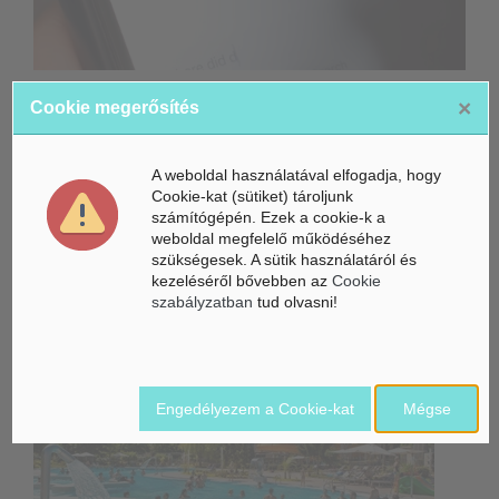
Összeköltözik a DeepSeek mesterséges intelligenciája és a
×
Cookie megerősítés
Unitree humanoid robotikája
Életbe léptek az Európai Unióban a mesterséges intelligencia
A weboldal használatával elfogadja, hogy
új szabályai
Cookie-kat (sütiket) tároljunk
számítógépén. Ezek a cookie-k a
Gyorsabbá válhat a fúziós üzemanyag fejlesztése a
weboldal megfelelő működéséhez
mesterséges intelligenciával
szükségesek. A sütik használatáról és
kezeléséről bővebben az
Cookie
Belföldi hírek /
BELFÖLD
szabályzatban
tud olvasni!
Engedélyezem a Cookie-kat
Mégse