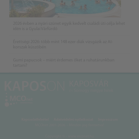
2026 évben a nyári szünet egyik kedvelt családi úti célja lehet
idén is a Gyulai Várfürdő
Érettségi 2026: több mint 148 ezer diák vizsgázik az AI-
korszak küszöbén
Gumi papucsok – miért érdemes őket a ruhatárunkban
tartani?
Kapcsolatfelvétel
Adatvédelmi nyilatkozat
Impresszum
MCOnet 2001-2026. - Minden jog fentartva!
Copyright © - www.mconet.hu