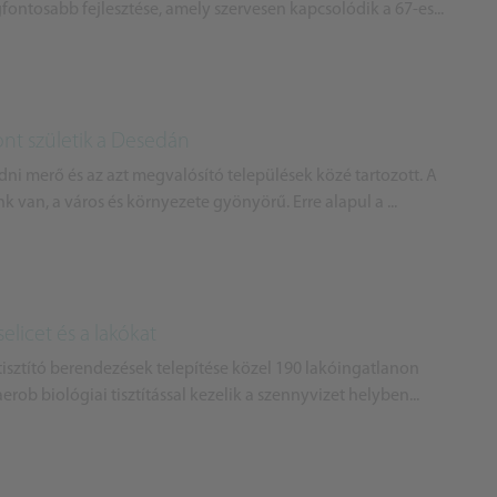
ontosabb fejlesztése, amely szervesen kapcsolódik a 67-es...
ont születik a Desedán
ni merő és az azt megvalósító települések közé tartozott. A
k van, a város és környezete gyönyörű. Erre alapul a ...
elicet és a lakókat
sztító berendezések telepítése közel 190 lakóingatlanon
rob biológiai tisztítással kezelik a szennyvizet helyben...