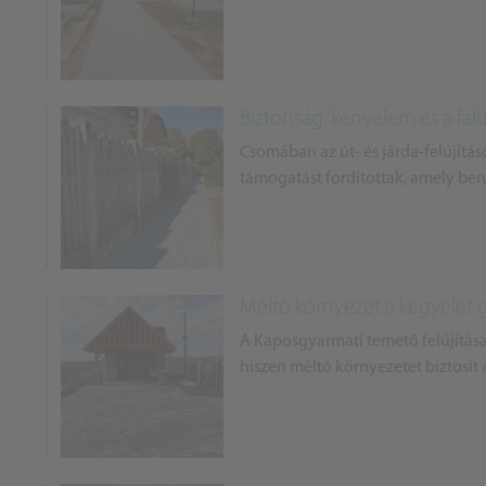
Biztonság, kényelem és a fa
Csomában az út- és járda-felújítás
támogatást fordítottak, amely beruh
Méltó környezet a kegyelet 
A Kaposgyarmati temető felújítása
hiszen méltó környezetet biztosít