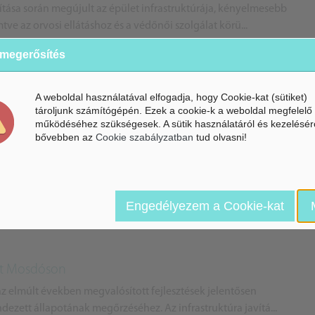
jítása során megújult az épület infrastruktúrája, kényelmesebb
e az orvosi ellátáshoz és a védőnői szolgálat körü...
 megerősítés
A weboldal használatával elfogadja, hogy Cookie-kat (sütiket)
tároljunk számítógépén. Ezek a cookie-k a weboldal megfelelő
működéséhez szükségesek. A sütik használatáról és kezelésér
bővebben az
Cookie szabályzatban
tud olvasni!
nnyvízkezelés Patcán
ezése kulcsfontosságú lépés volt Patca fenntartható fejlődése
zerek hatékonyan védik a helyi talajvizet és a körn...
Engedélyezem a Cookie-kat
lt Mosdóson
z elmúlt években megvalósított fejlesztések jelentősen
ndezett állapotának megőrzéséhez. Az infrastruktúra javítá...