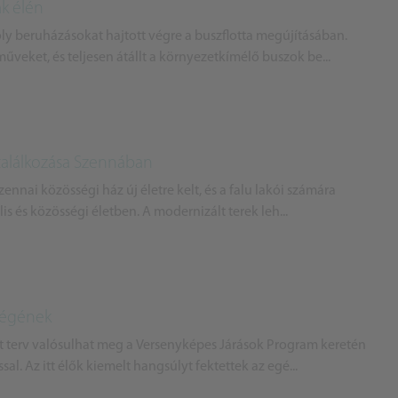
ak élén
y beruházásokat hajtott végre a buszflotta megújításában.
műveket, és teljesen átállt a környezetkímélő buszok be...
alálkozása Szennában
zennai közösségi ház új életre kelt, és a falu lakói számára
lis és közösségi életben. A modernizált terek leh...
rségének
t terv valósulhat meg a Versenyképes Járások Program keretén
sal. Az itt élők kiemelt hangsúlyt fektettek az egé...