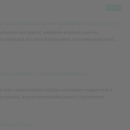
vár óvodái és iskolái az energiahatékonyság jegyében!
lesztési ívet rajzol ki, amelyben az állami, uniós és
 alakították át a város közlekedését, intézményrendszerét ...
bb közlekedés – Simonfa fejlesztései a
ti utak, valamint járdák felújítása jelentősen megkönnyíti a
 számára, legyen szó munkába járásról, ügyintézésrő...
enkinek előnyös