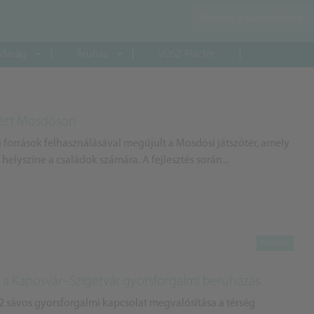
daság
Áruház
VOSZ Piactér
jáért Mosdóson
 források felhasználásával megújult a Mosdósi játszótér, amely
helyszíne a családok számára. A fejlesztés során...
 a Kaposvár–Szigetvár gyorsforgalmi beruházás
x2 sávos gyorsforgalmi kapcsolat megvalósítása a térség