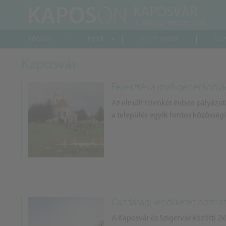
Főoldal
Hírek
Keleti nyitás
Gaz
Kaposvár
Fejlesztés a jövő generáció
Az elmúlt tizenkét évben pályázati
a település egyik fontos közösségi 
Gazdasági lendületet hozhat
A Kaposvár és Szigetvár közötti 2