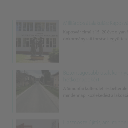
Milliárdos átalakulás: Kapos
Kaposvár elmúlt 15–20 éve olyan fej
önkormányzati források együttesen
Biztonságosabb utak, könnye
hétköznapokért
A Simonfai külterületi és belterüle
mindennapi közlekedést a lakosság
Hasznos felújítás, ami mind