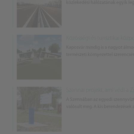
közlekedési hálózatának egyik legf
Közösségi és turisztikai közp
Kaposvár mindig is a nagyot álmod
természeti környezettel szerencsén
Szennai projekt, ami védi a Zs
A Szennában az egyedi szennyvízti
valósult meg. A kis berendezések ae