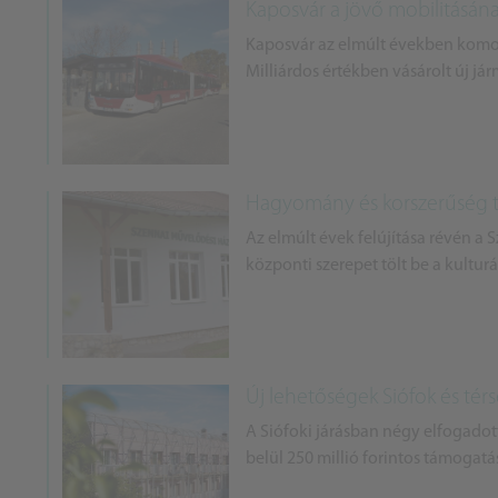
Kaposvár a jövő mobilitásán
Kaposvár az elmúlt években komol
Milliárdos értékben vásárolt új jár
Hagyomány és korszerűség t
Az elmúlt évek felújítása révén a S
központi szerepet tölt be a kulturá
Új lehetőségek Siófok és té
A Siófoki járásban négy elfogadot
belül 250 millió forintos támogatás