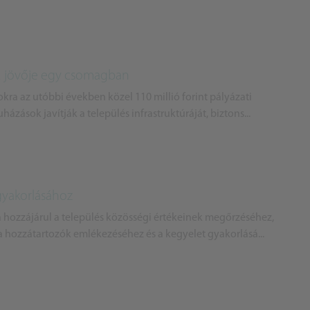
lu jövője egy csomagban
okra az utóbbi években közel 110 millió forint pályázati
ázások javítják a település infrastruktúráját, biztons...
gyakorlásához
 hozzájárul a település közösségi értékeinek megőrzéséhez,
 a hozzátartozók emlékezéséhez és a kegyelet gyakorlásá...