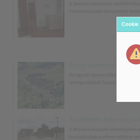
A Szennai háziorvosi rendelő felú
és hatékonyabb környezetet teremtv
Cookie
Kiépült a környezetbarát sze
Az egyedi szennyvízkezelők kihely
szempontjából, hiszen ezek a rends
Az emlékezés helye megúju
A Mosdós település temetőjében a
hozzájárultak a sírkert méltó és re