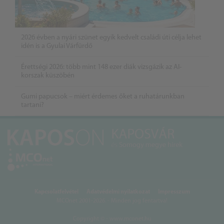
2026 évben a nyári szünet egyik kedvelt családi úti célja lehet
idén is a Gyulai Várfürdő
Érettségi 2026: több mint 148 ezer diák vizsgázik az AI-
korszak küszöbén
Gumi papucsok – miért érdemes őket a ruhatárunkban
tartani?
Kapcsolatfelvétel
Adatvédelmi nyilatkozat
Impresszum
MCOnet 2001-2026. - Minden jog fentartva!
Copyright © - www.mconet.hu