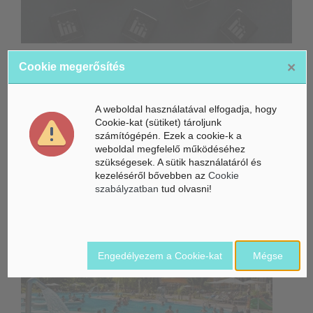
Már a Fed is figyeli a mesterséges intelligencia beruházási
×
Cookie megerősítés
hullámát
Az AMD felvásárlással gyorsítaná fel a mesterséges
A weboldal használatával elfogadja, hogy
intelligencia válaszait
Cookie-kat (sütiket) tároljunk
számítógépén. Ezek a cookie-k a
Összeköltözik a DeepSeek mesterséges intelligenciája és a
weboldal megfelelő működéséhez
Unitree humanoid robotikája
szükségesek. A sütik használatáról és
kezeléséről bővebben az
Cookie
Belföldi hírek /
BELFÖLD
szabályzatban
tud olvasni!
Engedélyezem a Cookie-kat
Mégse