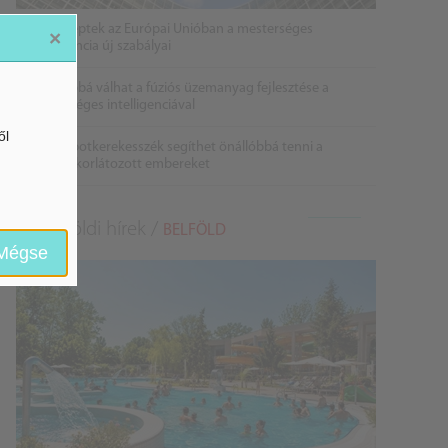
Életbe léptek az Európai Unióban a mesterséges
×
intelligencia új szabályai
Gyorsabbá válhat a fúziós üzemanyag fejlesztése a
mesterséges intelligenciával
ől
Látó robotkerekesszék segíthet önállóbbá tenni a
mozgáskorlátozott embereket
Belföldi hírek /
BELFÖLD
Mégse