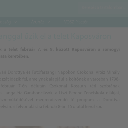
daság
Áruház
VOSZ Piactér
anggal űzik el a telet Kaposváron
ák a telet február 7. és 9. között Kaposváron a somogyi
ata keretében.
vári Dorottya és Futófarsangi Napokon Csokonai Vitéz Mihály
zát idézik fel, amelynek alapjául a költőnek a városban 1798-
l február 7-én délután Csokonai Kossuth téri szobrának
a Langaléta Garabonciások, a Liszt Ferenc Zeneiskola diákjai,
 közreműködésével megrendezendő fő program, a Dorottya
lvárosi felvonulására február 8-án 15 órától kerül sor.