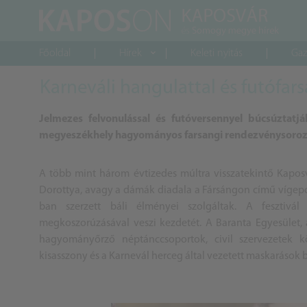
Főoldal
Hírek
Keleti nyitás
Gaz
Karneváli hangulattal és futófars
Jelmezes felvonulással és futóversennyel búcsúztatj
megyeszékhely hagyományos farsangi rendezvénysoroz
A több mint három évtizedes múltra visszatekintő Kapos
Dorottya, avagy a dámák diadala a Fársángon című vígepos
ban szerzett báli élményei szolgáltak. A fesztivá
megkoszorúzásával veszi kezdetét. A Baranta Egyesület, 
hagyományőrző néptánccsoportok, civil szervezetek
kisasszony és a Karnevál herceg által vezetett maskarások be