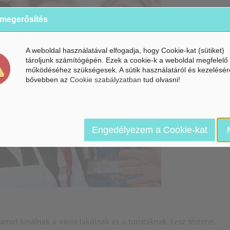
 megerősítés
A weboldal használatával elfogadja, hogy Cookie-kat (sütiket)
tároljunk számítógépén. Ezek a cookie-k a weboldal megfelelő
működéséhez szükségesek. A sütik használatáról és kezelésér
bővebben az
Cookie szabályzatban
tud olvasni!
Engedélyezem a Cookie-kat
amot kínálnak a város lakóinak és a turistáknak. Lesz térzene,