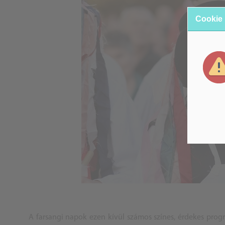
Cookie
A farsangi napok ezen kívül számos színes, érdekes progr