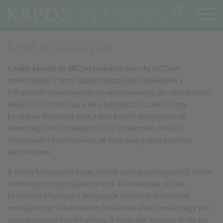
Keresés
Cookie szabályzat
Cookie kezelés az MCOnet rendszerben:
Az MCOnet
International a testre szabott kiszolgálás érdekében a
felhasználó számítógépén kis adatcsomagot, ún. sütit (cookie)
helyez el és olvas vissza. Ha a böngésző visszaküld egy
korábban elmentett sütit, a sütit kezelő szolgáltatónak
lehetősége van összekapcsolni a felhasználó aktuális
látogatását a korábbiakkal, de kizárólag a saját tartalma
tekintetében.
A sütit a felhasználó képes törölni saját számítógépéről, illetve
letilthatja böngészőjében a sütik alkalmazását. A sütik
kezelésére általában a böngészők Eszközök/Beállítások
menüjében az Adatvédelem beállításai alatt, cookie vagy süti
megnevezéssel van lehetőség. A használat közbeni törlés azt