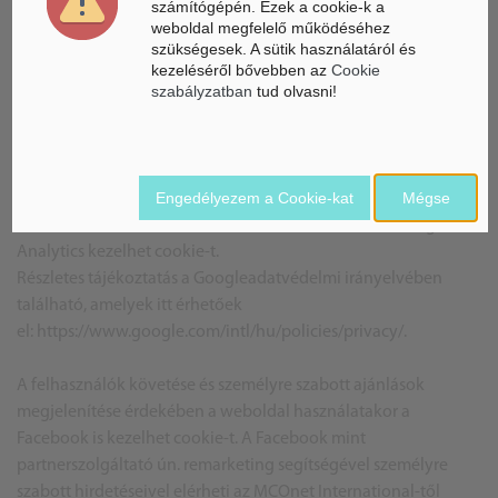
számítógépén. Ezek a cookie-k a
egy adott felhasználói session kezelése;
weboldal megfelelő működéséhez
kiválasztott nyelv tárolása;
szükségesek. A sütik használatáról és
kezeléséről bővebben az
Cookie
akadálymentes nézet kapcsolója;
szabályzatban
tud olvasni!
kliensoldalon eltöltött idő naplózása.
A weboldal látogatottsági és egyéb webanalitikai adatainak
független mérését és auditálását külső szolgáltatóként a
Engedélyezem a Cookie-kat
Mégse
Google Analytics szervere segítheti. A honlap felkeresésekor
webanalitikai rendszere üzemeltetése érdekében a Google
Analytics kezelhet cookie-t.
Részletes tájékoztatás a Googleadatvédelmi irányelvében
található, amelyek itt érhetőek
el:
https://www.google.com/intl/hu/policies/privacy/
.
A felhasználók követése és személyre szabott ajánlások
megjelenítése érdekében a weboldal használatakor a
Facebook is kezelhet cookie-t. A Facebook mint
partnerszolgáltató ún. remarketing segítségével személyre
szabott hirdetéseivel elérheti az MCOnet International-től