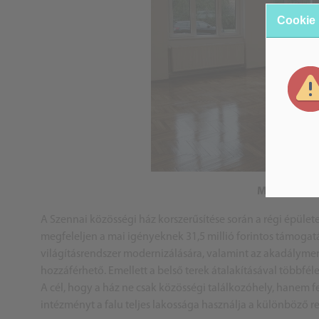
Cookie
Modern tere
A Szennai közösségi ház korszerűsítése során a régi épületet
megfeleljen a mai igényeknek 31,5 millió forintos támogatá
világításrendszer modernizálására, valamint az akadályme
hozzáférhető. Emellett a belső terek átalakításával többf
A cél, hogy a ház ne csak közösségi találkozóhely, hanem f
intézményt a falu teljes lakossága használja a különböző 