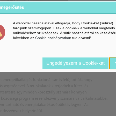
 megerősítés
A weboldal használatával elfogadja, hogy Cookie-kat (sütiket)
tároljunk számítógépén. Ezek a cookie-k a weboldal megfelelő
működéséhez szükségesek. A sütik használatáról és kezelésér
bővebben az
Cookie szabályzatban
tud olvasni!
Engedélyezem a Cookie-kat
k, erős közösség
 energetikailag és funkcionálisan is felújították, hogy
s segítségével. A munkálatok kiterjedtek a fűtés- és
ntesítésre, így minden korosztály számára könnyen
éle közösségi program és rendezvény számára vált alkalmasabbá.
enntartható és energiatakarékos épület is legyen. Az
rendezvények helyszínéül.