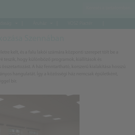
daság
Áruház
VOSZ Piactér
lkozása Szennában
etre kelt, és a falu lakói számára központi szerepet tölt be a
vé teszik, hogy különböző programok, kiállítások és
 összetartozást. A ház fenntartható, korszerű kialakítása hosszú
ányos hangulatát. Így a közösségi ház nemcsak épületként,
ggel bír.