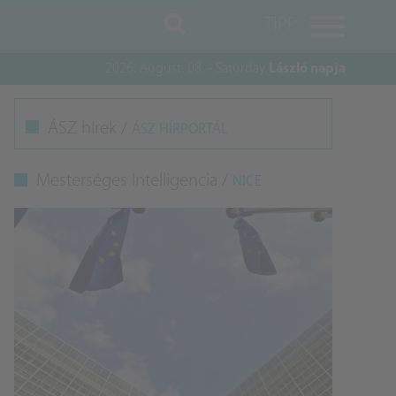
TIPP
2026. August. 08. - Saturday
László napja
M
ÁSZ hírek /
ÁSZ HÍRPORTÁL
K
Mesterséges Intelligencia /
NICE
A