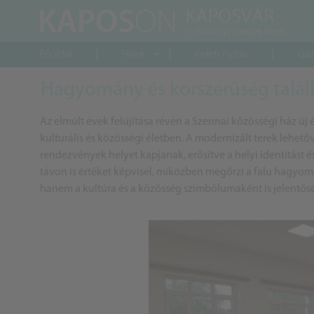
Főoldal
Hírek
Keleti nyitás
Gaz
Hagyomány és korszerűség talá
Az elmúlt évek felújítása révén a Szennai közösségi ház új él
kulturális és közösségi életben. A modernizált terek lehető
rendezvények helyet kapjanak, erősítve a helyi identitást és
távon is értéket képvisel, miközben megőrzi a falu hagyom
hanem a kultúra és a közösség szimbólumaként is jelentősé