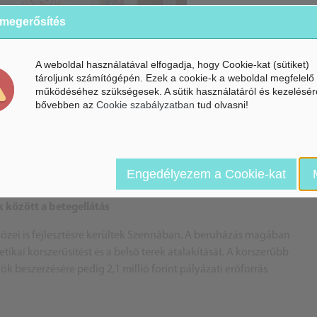
 megerősítés
A weboldal használatával elfogadja, hogy Cookie-kat (sütiket)
tároljunk számítógépén. Ezek a cookie-k a weboldal megfelelő
működéséhez szükségesek. A sütik használatáról és kezelésér
bővebben az
Cookie szabályzatban
tud olvasni!
Engedélyezem a Cookie-kat
között a betegellátás
közei is fejlesztésre kerültek Szennában. A beruházás magában
tikai korszerűsítést és a belső terek átalakítását. A korszerűbb
ök beszerzésére pedig 2,1 millió forint pályázati erőforrás