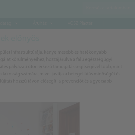
daság
Áruház
VOSZ Piactér
nek előnyös
 épület infrastruktúrája, kényelmesebb és hatékonyabb
olgálat körülményeihez, hozzájárulva a falu egészségügyi
sítés pályázati úton érkező támogatás segítségével több, mint
a lakosság számára, mivel javítja a betegellátás minőségét és
lújítás hosszú távon elősegíti a prevenciót és a gyorsabb