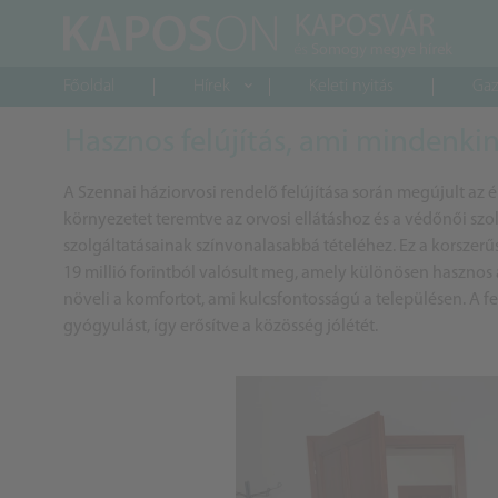
Főoldal
Hírek
Keleti nyitás
Gaz
Hasznos felújítás, ami mindenki
A Szennai háziorvosi rendelő felújítása során megújult az
környezetet teremtve az orvosi ellátáshoz és a védőnői sz
szolgáltatásainak színvonalasabbá tételéhez. Ez a korszerű
19 millió forintból valósult meg, amely különösen hasznos 
növeli a komfortot, ami kulcsfontosságú a településen. A fe
gyógyulást, így erősítve a közösség jólétét.