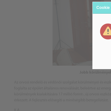
Cookie
Jobb körülmények 
Az orvosi rendelő és védőnői szolgálat körülményei és esz
foglalta az épület általános renoválását, beleértve az energe
körülmények kialakítására 17 millió forint-, új orvosi eszköz
érkezett. A fejlesztés elősegíti a minőségibb betegellátást.
K.A.