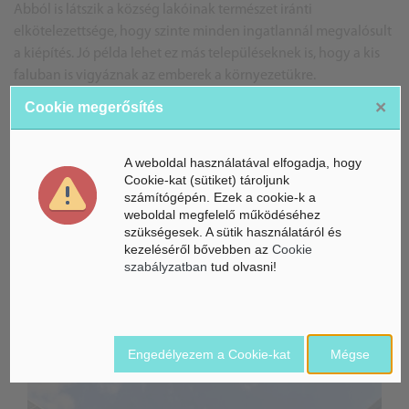
Abból is látszik a község lakóinak természet iránti
elkötelezettsége, hogy szinte minden ingatlannál megvalósult
a kiépítés. Jó példa lehet ez más településeknek is, hogy a kis
faluban is vigyáznak az emberek a környezetükre.
×
Cookie megerősítés
K.A.
A weboldal használatával elfogadja, hogy
Cookie-kat (sütiket) tároljunk
számítógépén. Ezek a cookie-k a
ÁSZ hírek /
ÁSZ HÍRPORTÁL
weboldal megfelelő működéséhez
szükségesek. A sütik használatáról és
kezeléséről bővebben az
Cookie
Mesterséges Intelligencia /
NICE
szabályzatban
tud olvasni!
Engedélyezem a Cookie-kat
Mégse