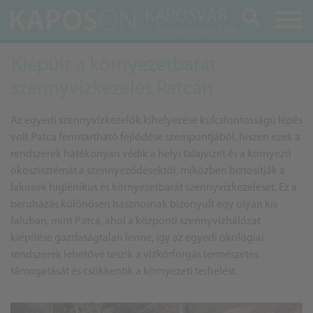
Keresés
Kiépült a környezetbarát
szennyvízkezelés Patcán
Az egyedi szennyvízkezelők kihelyezése kulcsfontosságú lépés
volt Patca fenntartható fejlődése szempontjából, hiszen ezek a
rendszerek hatékonyan védik a helyi talajvizet és a környező
ökoszisztémát a szennyeződésektől, miközben biztosítják a
lakosok higiénikus és környezetbarát szennyvízkezelését. Ez a
beruházás különösen hasznosnak bizonyult egy olyan kis
faluban, mint Patca, ahol a központi szennyvízhálózat
kiépítése gazdaságtalan lenne, így az egyedi ökológiai
rendszerek lehetővé teszik a vízkörforgás természetes
támogatását és csökkentik a környezeti terhelést.