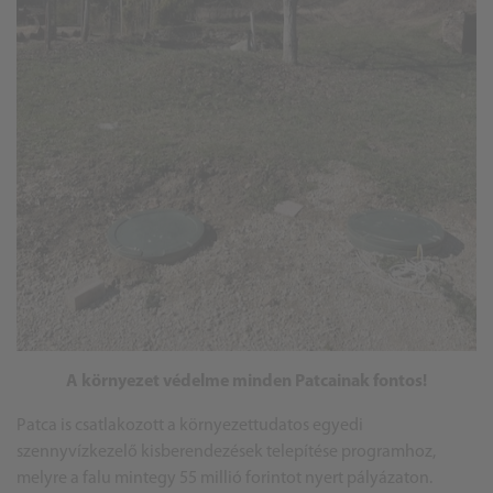
A környezet védelme minden Patcainak fontos!
Patca is csatlakozott a környezettudatos egyedi
szennyvízkezelő kisberendezések telepítése programhoz,
melyre a falu mintegy 55 millió forintot nyert pályázaton.