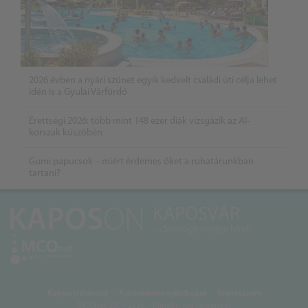
2026 évben a nyári szünet egyik kedvelt családi úti célja lehet
idén is a Gyulai Várfürdő
Érettségi 2026: több mint 148 ezer diák vizsgázik az AI-
korszak küszöbén
Gumi papucsok – miért érdemes őket a ruhatárunkban
tartani?
Kapcsolatfelvétel
Adatvédelmi nyilatkozat
Impresszum
MCOnet 2001-2026. - Minden jog fentartva!