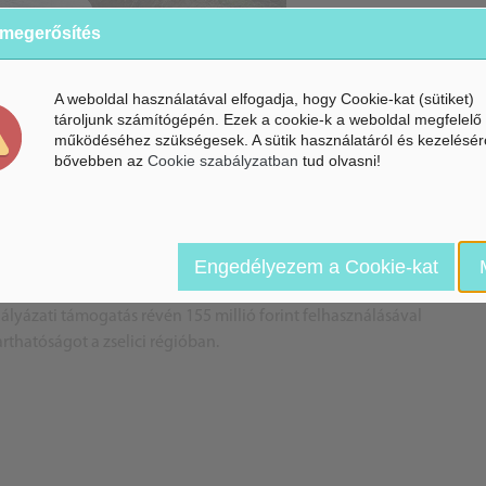
 megerősítés
A weboldal használatával elfogadja, hogy Cookie-kat (sütiket)
tároljunk számítógépén. Ezek a cookie-k a weboldal megfelelő
működéséhez szükségesek. A sütik használatáról és kezelésér
bővebben az
Cookie szabályzatban
tud olvasni!
 talajvízszennyezés ellen
Engedélyezem a Cookie-kat
eresen valósult meg, 189 lakóingatlant ellátva korszerű
ályázati támogatás révén 155 millió forint felhasználásával
rthatóságot a zselici régióban.