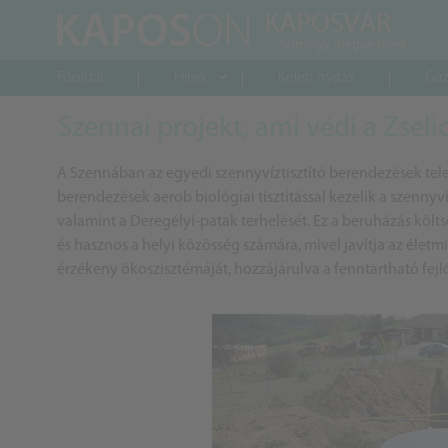
Főoldal
Hírek
Keleti nyitás
Gaz
Szennai projekt, ami védi a Zseli
A Szennában az egyedi szennyvíztisztító berendezések tele
berendezések aerob biológiai tisztítással kezelik a szennyvi
valamint a Deregélyi-patak terhelését. Ez a beruházás kö
és hasznos a helyi közösség számára, mivel javítja az életm
érzékeny ökoszisztémáját, hozzájárulva a fenntartható fej