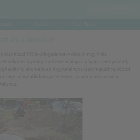
daság
Áruház
VOSZ Piactér
cet és a lakókat
pítése közel 190 lakóingatlanon valósult meg. A kis
zet helyben, így megszüntetve a talaj és talajvíz szennyezését,
ltséghatékony alternatíva a hagyományos csatornázáshoz képest
inőséget a tisztább környezet révén, valamint védi a Zselic
lődéshez.