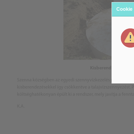
Cookie
Kisberendezésekkel a
Szenna községben az egyedi szennyvízkezelés projektje sik
kisberendezésekkel így csökkentve a talajvízszennyezést. P
költséghatékonyan épült ki a rendszer, mely javítja a fennta
K.A.