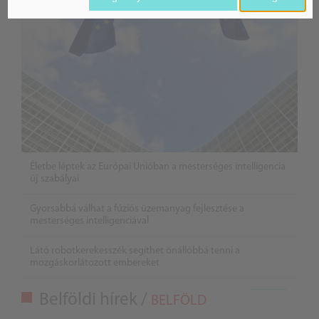
Életbe léptek az Európai Unióban a mesterséges intelligencia
új szabályai
Gyorsabbá válhat a fúziós üzemanyag fejlesztése a
mesterséges intelligenciával
Látó robotkerekesszék segíthet önállóbbá tenni a
mozgáskorlátozott embereket
Belföldi hírek /
BELFÖLD