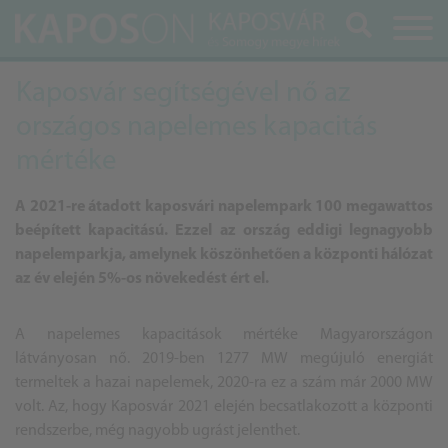
Keresés
Kaposvár segítségével nő az
országos napelemes kapacitás
mértéke
A 2021-re átadott kaposvári napelempark 100 megawattos
beépített kapacitású. Ezzel az ország eddigi legnagyobb
napelemparkja, amelynek köszönhetően a központi hálózat
az év elején 5%-os növekedést ért el.
A napelemes kapacitások mértéke Magyarországon
látványosan nő. 2019-ben 1277 MW megújuló energiát
termeltek a hazai napelemek, 2020-ra ez a szám már 2000 MW
volt. Az, hogy Kaposvár 2021 elején becsatlakozott a központi
rendszerbe, még nagyobb ugrást jelenthet.