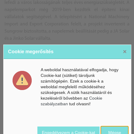
lefedi a város lakosságának teljes éves energiaszükségletét. A
napelemparkot még 2019-ben kezdték el építeni kínai
vállalatok segítségével. A telepítésért a National Machinery
Import and Export Corporation felelt, a projekt invertereit a
Sungrow biztosította, a napelemek beállítását pedig a JA Solar
és a Jinko Solar vállalta.
×
Cookie megerősítés
M. A.
A weboldal használatával elfogadja, hogy
Forrás: alternativenergia.hu
Cookie-kat (sütiket) tároljunk
számítógépén. Ezek a cookie-k a
weboldal megfelelő működéséhez
szükségesek. A sütik használatáról és
kezeléséről bővebben az
Cookie
ÁSZ hírek /
ÁSZ HÍRPORTÁL
szabályzatban
tud olvasni!
Mesterséges Intelligencia /
NICE
Engedélyezem a Cookie-kat
Mégse