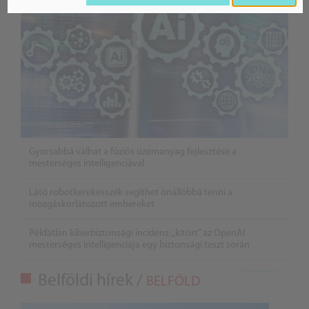
Gyorsabbá válhat a fúziós üzemanyag fejlesztése a
mesterséges intelligenciával
Látó robotkerekesszék segíthet önállóbbá tenni a
mozgáskorlátozott embereket
Példátlan kiberbiztonsági incidens: „kitört” az OpenAI
mesterséges intelligenciája egy biztonsági teszt során
Belföldi hírek /
BELFÖLD