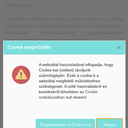
ítélhetnek oda.
A legfeljebb 3G-képes telefonok cseréjére azért van szükség,
mert a távközlési szolgáltatók kivezetik a 3G technológiát, és a
felszabaduló frekvenciasávokat kapacitásbővítésre,
korszerűbb technológiákra használják majd.
×
Cookie megerősítés
BG
Forrás: MTI
A weboldal használatával elfogadja, hogy
A képek illusztrációk
Cookie-kat (sütiket) tároljunk
számítógépén. Ezek a cookie-k a
weboldal megfelelő működéséhez
szükségesek. A sütik használatáról és
kezeléséről bővebben az
Cookie
ÁSZ hírek /
ÁSZ HÍRPORTÁL
szabályzatban
tud olvasni!
Mesterséges Intelligencia /
NICE
Engedélyezem a Cookie-kat
Mégse