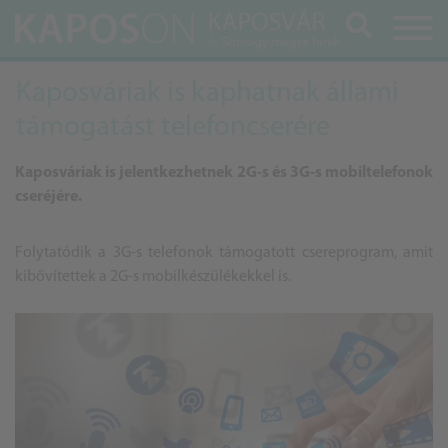
Keresés
Kaposváriak is kaphatnak állami
támogatást telefoncserére
Kaposváriak is jelentkezhetnek 2G-s és 3G-s mobiltelefonok
cseréjére.
Folytatódik a 3G-s telefonok támogatott csereprogram, amit
kibővítettek a 2G-s mobilkészülékekkel is.