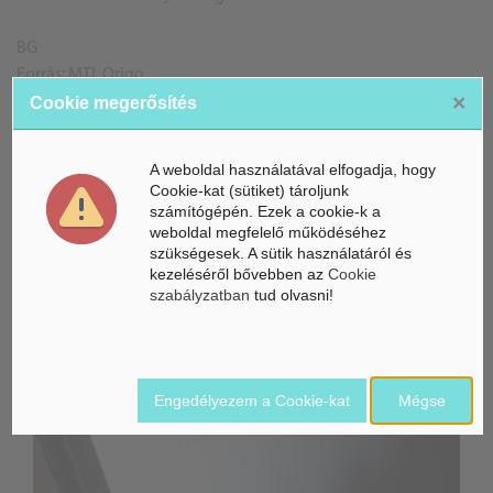
BG
Forrás: MTI, Origo
×
A képek illusztrációk
Cookie megerősítés
A weboldal használatával elfogadja, hogy
Cookie-kat (sütiket) tároljunk
ÁSZ hírek /
ÁSZ HÍRPORTÁL
számítógépén. Ezek a cookie-k a
weboldal megfelelő működéséhez
Mesterséges Intelligencia /
szükségesek. A sütik használatáról és
NICE
kezeléséről bővebben az
Cookie
szabályzatban
tud olvasni!
Engedélyezem a Cookie-kat
Mégse