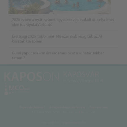
2026 évben a nyári szünet egyik kedvelt családi úti célja lehet
idén is a Gyulai Várfürdő
Érettségi 2026: több mint 148 ezer diák vizsgázik az AI-
korszak küszöbén
Gumi papucsok – miért érdemes őket a ruhatárunkban
tartani?
Kapcsolatfelvétel
Adatvédelmi nyilatkozat
Impresszum
MCOnet 2001-2026. - Minden jog fentartva!
Copyright © - www.mconet.hu