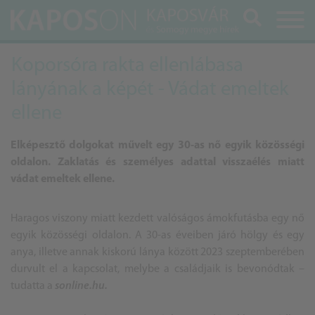
Keresés
Koporsóra rakta ellenlábasa
lányának a képét - Vádat emeltek
ellene
Elképesztő dolgokat művelt egy 30-as nő egyik közösségi
oldalon. Zaklatás és személyes adattal visszaélés miatt
vádat emeltek ellene.
Haragos viszony miatt kezdett valóságos ámokfutásba egy nő
egyik közösségi oldalon. A 30-as éveiben járó hölgy és egy
anya, illetve annak kiskorú lánya között 2023 szeptemberében
durvult el a kapcsolat, melybe a családjaik is bevonódtak –
tudatta a
sonline.hu.