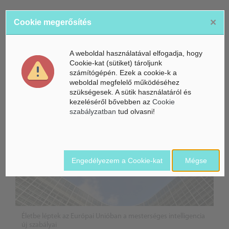
×
Cookie megerősítés
ÁSZ hírek /
ÁSZ HÍRPORTÁL
A weboldal használatával elfogadja, hogy
Cookie-kat (sütiket) tároljunk
Mesterséges Intelligencia /
NICE
számítógépén. Ezek a cookie-k a
weboldal megfelelő működéséhez
szükségesek. A sütik használatáról és
kezeléséről bővebben az
Cookie
szabályzatban
tud olvasni!
Engedélyezem a Cookie-kat
Mégse
Életbe léptek az Európai Unióban a mesterséges intelligencia
új szabályai