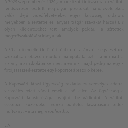
A 2023 szeptember és 2024 január közötti időszakban a vádlott
rendszeresen osztott meg olyan posztokat, hangfevételeket,
valós idejű videófelvételeket egyik közösségi oldalon,
melyekben a sértettre és lányára trágár szavakat használt, s
olyan kijelentéseket tett, amelyek például a sértettek
megerőszakolására irányultak.
A 30-as nő emellett letöltött több fotót a lányról, s egy esetben
szexuálisan obszcén módon manipulálta azt – ami miatt a
kislány már iskolába se mert menni -, majd pedig az egyik
fotóját rászerkesztette egy koporsót ábrázoló képre.
A Kaposvári Járási Ügyészség zaklatás és személyes adattal
visszaélés miatt vádat emelt a nő ellen. Az ügyészség a
Kaposvári Járásbíróságra nyújtott be vádiratot. A vádlott
esetében közérdekű munka büntetés kiszabására tettek
indítványt – írta meg a
sonline.hu.
L.A.