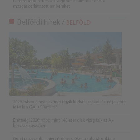
Látó robotkerekesszék segíthet önállóbbá tenni a
mozgáskorlátozott embereket
Belföldi hírek /
BELFÖLD
2026 évben a nyári szünet egyik kedvelt családi úti célja lehet
idén is a Gyulai Várfürdő
Érettségi 2026: több mint 148 ezer diák vizsgázik az AI-
korszak küszöbén
Gumi papucsok – miért érdemes őket a ruhatárunkban