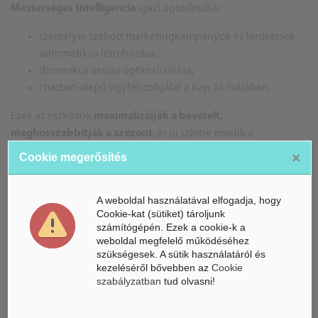
Mesterséges Intelligencia
igazi ugródeszka:
személyre szabott marketingkampányok és hirdetések
automatikus létrehozása,
dinamikus árazás optimalizálása,
chatbot-alapú ügyfélszolgálat a nap 24 órájában.
Ezek az eszközök
maximalizálják a bevételt,
meghosszabbítják a szezont
, és új szintre emelik a
vendégélményt.
×
Cookie megerősítés
Kihívás és kényszer: a technológiai felkészültség
A weboldal használatával elfogadja, hogy
A lehetőség óriási, de komoly kockázatot is hordoz: ha a
Cookie-kat (sütiket) tároljunk
somogyi KKV-k nem ruháznak be a digitális átállásba, a
számítógépén. Ezek a cookie-k a
weboldal megfelelő működéséhez
beruházások előnyeit más, technológiailag fejlettebb
szükségesek. A sütik használatáról és
szereplők arathatják le. A
digitalizáció és a Mesterséges
kezeléséről bővebben az
Cookie
Intelligencia-eszközök elsajátítása
nem opcionális, hanem a
szabályzatban
tud olvasni!
fennmaradás és fejlődés záloga.