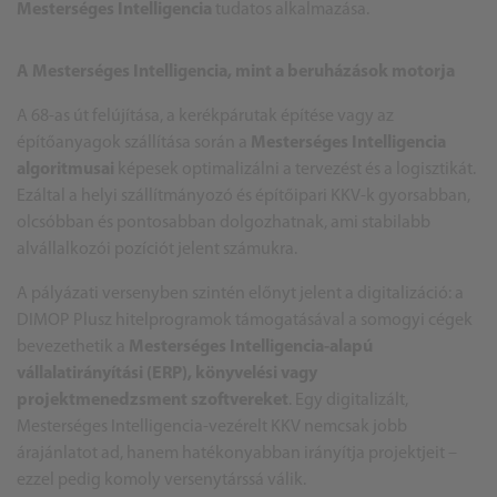
Mesterséges Intelligencia
tudatos alkalmazása.
A Mesterséges Intelligencia, mint a beruházások motorja
A 68-as út felújítása, a kerékpárutak építése vagy az
építőanyagok szállítása során a
Mesterséges Intelligencia
algoritmusai
képesek optimalizálni a tervezést és a logisztikát.
Ezáltal a helyi szállítmányozó és építőipari KKV-k gyorsabban,
olcsóbban és pontosabban dolgozhatnak, ami stabilabb
alvállalkozói pozíciót jelent számukra.
A pályázati versenyben szintén előnyt jelent a digitalizáció: a
DIMOP Plusz hitelprogramok támogatásával a somogyi cégek
bevezethetik a
Mesterséges Intelligencia-alapú
vállalatirányítási (ERP), könyvelési vagy
projektmenedzsment szoftvereket
. Egy digitalizált,
Mesterséges Intelligencia-vezérelt KKV nemcsak jobb
árajánlatot ad, hanem hatékonyabban irányítja projektjeit –
ezzel pedig komoly versenytárssá válik.