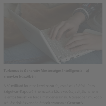
Turizmus és Generatív Mesterséges Intelligencia – új
aranykor küszöbén
A 60 milliárd forintos kerékpárút-fejlesztések (Siófok–Pécs,
Szigetvár–Kaposvár) nemcsak a közlekedést javítják, hanem
jelentős turisztikai forgalmat generálnak. A térségben működő
szállásadók és vendéglátósok számára a
Generatív