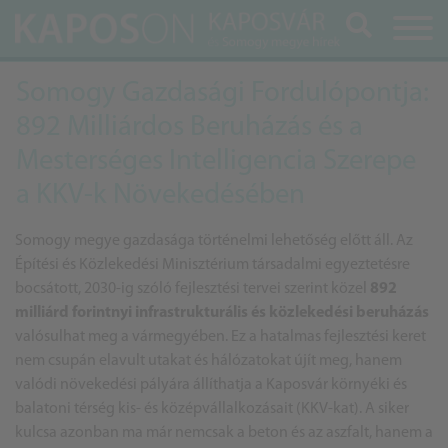
Keresés
Somogy Gazdasági Fordulópontja:
892 Milliárdos Beruházás és a
Mesterséges Intelligencia Szerepe
a KKV-k Növekedésében
Somogy megye gazdasága történelmi lehetőség előtt áll. Az
Építési és Közlekedési Minisztérium társadalmi egyeztetésre
bocsátott, 2030-ig szóló fejlesztési tervei szerint közel
892
milliárd forintnyi infrastrukturális és közlekedési beruházás
valósulhat meg a vármegyében. Ez a hatalmas fejlesztési keret
nem csupán elavult utakat és hálózatokat újít meg, hanem
valódi növekedési pályára állíthatja a Kaposvár környéki és
balatoni térség kis- és középvállalkozásait (KKV-kat). A siker
kulcsa azonban ma már nemcsak a beton és az aszfalt, hanem a