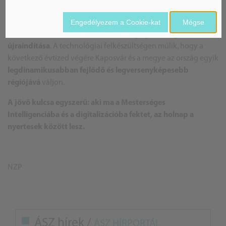
2030: Somogy a jövő nyertese lehet
Engedélyezem a Cookie-kat
Mégse
A 892 milliárd forintos fejlesztési keret jóval több, mint
infrastrukturális beruházás –
ez Somogy gazdasági
újraindítása
. A technológiai felkészültségen múlik, hogy a
következő évtized végére Kaposvár és a megye az ország egyik
legdinamikusabban fejlődő és legversenyképesebb
régiójává
váljon.
A jövő kulcsa egyszerű: aki ma a Mesterséges
Intelligenciába és a digitalizációba fektet, az holnap a
nyertesek között lesz.
NZP
ÁSZ hírek /
ÁSZ HÍRPORTÁL