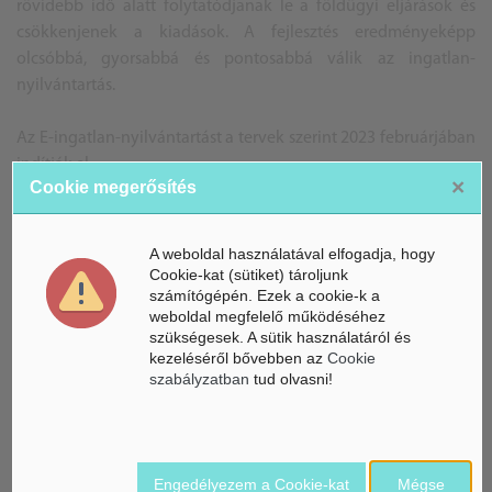
rövidebb idő alatt folytatódjanak le a földügyi eljárások és
csökkenjenek a kiadások. A fejlesztés eredményeképp
olcsóbbá, gyorsabbá és pontosabbá válik az ingatlan-
nyilvántartás.
Az E-ingatlan-nyilvántartást a tervek szerint 2023 februárjában
indítják el.
×
Cookie megerősítés
BG
Forrás: Kormányhivatal
A weboldal használatával elfogadja, hogy
A képek illusztrációk
Cookie-kat (sütiket) tároljunk
számítógépén. Ezek a cookie-k a
weboldal megfelelő működéséhez
szükségesek. A sütik használatáról és
kezeléséről bővebben az
Cookie
ÁSZ hírek /
ÁSZ HÍRPORTÁL
szabályzatban
tud olvasni!
Mesterséges Intelligencia /
NICE
Engedélyezem a Cookie-kat
Mégse