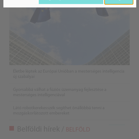
Életbe léptek az Európai Unióban a mesterséges intelligencia
új szabályai
Gyorsabbá válhat a fúziós üzemanyag fejlesztése a
mesterséges intelligenciával
Látó robotkerekesszék segíthet önállóbbá tenni a
mozgáskorlátozott embereket
Belföldi hírek /
BELFÖLD