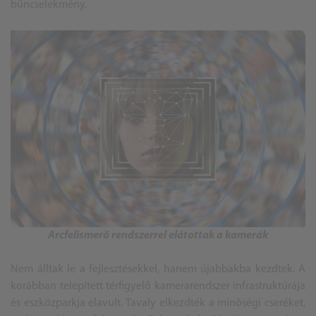
bűncselekmény.
Arcfelismerő rendszerrel elátottak a kamerák
Nem álltak le a fejlesztésekkel, hanem újabbakba kezdtek. A
korábban telepített térfigyelő kamerarendszer infrastruktúrája
és eszközparkja elavult. Tavaly elkezdték a minőségi cseréket,