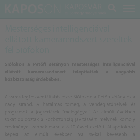
Keresés
Mesterséges intelligenciával
ellátott kamerarendszert szereltek
fel Siófokon
Siófokon a Petőfi sétányon mesterséges intelligenciával
ellátott kamerarendszert telepítettek a nagyobb
közbiztonság érdekében.
A város legfrekventáltabb része Siófokon a Petőfi sétány és a
nagy strand. A hatalmas tömeg, a vendéglátóhelyek és
programok a jogsértések "melegágyai". Az elmúlt években
sokat dolgoztak a közbiztonság javításáért, melynek komoly
eredményei vannak mára: a 8-10 évvel ezelőtti állapotokhoz
képest az elmúlt években 90 %-kal kevesebb a