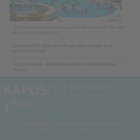
2026 évben a nyári szünet egyik kedvelt családi úti célja lehet
idén is a Gyulai Várfürdő
Érettségi 2026: több mint 148 ezer diák vizsgázik az AI-
korszak küszöbén
Gumi papucsok – miért érdemes őket a ruhatárunkban
tartani?
Kapcsolatfelvétel
Adatvédelmi nyilatkozat
Impresszum
MCOnet 2001-2026. - Minden jog fentartva!