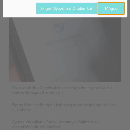
Mesterséges Intelligencia /
NICE
Engedélyezem a Cookie-kat
Mégse
Összeköltözik a DeepSeek mesterséges intelligenciája és a
Unitree humanoid robotikája
Életbe léptek az Európai Unióban a mesterséges intelligencia
új szabályai
Gyorsabbá válhat a fúziós üzemanyag fejlesztése a
mesterséges intelligenciával