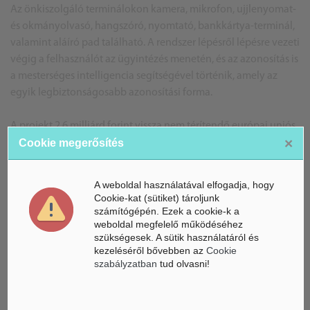
Az önkiszolgáló terminálokon kamera, mikrofon, ujjlenyomat-
és okmányolvasó, hangszóró, nyomtató, bankkártya-terminál,
valamint aláíró pad található. A rendszer lépésről lépésre vezeti
végig a felhasználót az ügyintézés menetén, és az azonosítás is
a mesterséges intelligencia segítségével történik, amely az
egyik legbiztonságosabb azonosítási forma.
A projekt 2,6 milliárd forint vissza nem térítendő európai uniós
×
támogatásból valósul meg.
Cookie megerősítés
BG
A weboldal használatával elfogadja, hogy
Forrás: MTI, MagyarNemzet
Cookie-kat (sütiket) tároljunk
A képek illusztrációk
számítógépén. Ezek a cookie-k a
weboldal megfelelő működéséhez
szükségesek. A sütik használatáról és
kezeléséről bővebben az
Cookie
szabályzatban
tud olvasni!
ÁSZ hírek /
ÁSZ HÍRPORTÁL