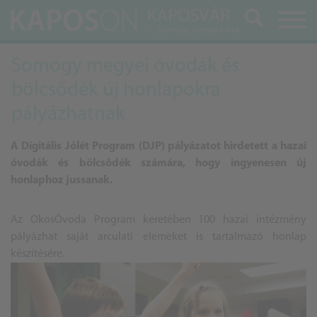
Keresés
Somogy megyei óvodák és
bölcsődék új honlapokra
pályázhatnak
A Digitális Jólét Program (DJP) pályázatot hirdetett a hazai
óvodák és bölcsődék számára, hogy ingyenesen új
honlaphoz jussanak.
Az OkosÓvoda Program keretében 100 hazai intézmény
pályázhat saját arculati elemeket is tartalmazó honlap
készítésére.