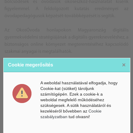
bölcsődések és óvodások okoseszköz-használatát kísérik
figyelemmel. A feldolgozott kutatás eredményei az
óvodapedagógusok képzését-továbbképzését is segítik.
Az OkosÓvoda honlapokon Magyarország digitális
gyermekvédelmi stratégiájának a digitális gyerekneveléshez, a
biztonságos online környezet megteremtéséhez kapcsolódó
szakmai anyagai is megtalálhatók.
×
Cookie megerősítés
A pályázatokat 2022.szeptember 30-ig lehet benyújtani.
BG
A weboldal használatával elfogadja, hogy
Forrás: MTI, OkosÓvoda
Cookie-kat (sütiket) tároljunk
számítógépén. Ezek a cookie-k a
A képek illusztrációk
weboldal megfelelő működéséhez
szükségesek. A sütik használatáról és
kezeléséről bővebben az
Cookie
szabályzatban
tud olvasni!
ÁSZ hírek /
ÁSZ HÍRPORTÁL