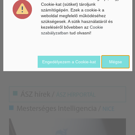
képesek megtenni, maximum 45 km/órás maximális sebesség
Cookie-kat (sütiket) tároljunk
mellett 200 kilogramm levelet és csomagot tudnak szállítani.
számítógépén. Ezek a cookie-k a
weboldal megfelelő működéséhez
szükségesek. A sütik használatáról és
A Magyar Posta az új járműveket olyan kézbesítőjárásokba
kezeléséről bővebben az
Cookie
tervezi telepíteni, melyeknek útvonala hosszabb, a
szabályzatban
tud olvasni!
küldeménymennyiség pedig valamivel átlag feletti.
BG
Forrás: MTI, Magyar Posta
Engedélyezem a Cookie-kat
Mégse
A képek illusztrációk
ÁSZ hírek /
ÁSZ HÍRPORTÁL
Mesterséges Intelligencia /
NICE