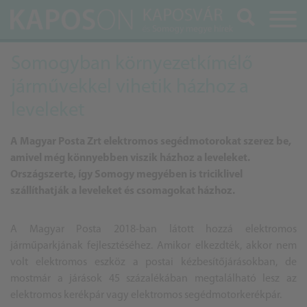
Keresés
Somogyban környezetkímélő
járművekkel vihetik házhoz a
leveleket
A Magyar Posta Zrt elektromos segédmotorokat szerez be,
amivel még könnyebben viszik házhoz a leveleket.
Országszerte, így Somogy megyében is triciklivel
szállíthatják a leveleket és csomagokat házhoz.
A Magyar Posta 2018-ban látott hozzá elektromos
járműparkjának fejlesztéséhez. Amikor elkezdték, akkor nem
volt elektromos eszköz a postai kézbesítőjárásokban, de
mostmár a járások 45 százalékában megtalálható lesz az
elektromos kerékpár vagy elektromos segédmotorkerékpár.