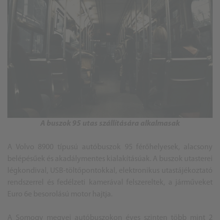
A buszok 95 utas szállítására alkalmasak
A Volvo 8900 típusú autóbuszok 95 férőhelyesek, alacsony
belépésűek és akadálymentes kialakításúak. A buszok utasterei
légkondival, USB-töltőpontokkal, elektronikus utastájékoztató
rendszerrel és fedélzeti kamerával felszereltek, a járműveket
Euro 6e besorolású motor hajtja.
A Somogy megyei autóbuszokon éves szinten több mint 2