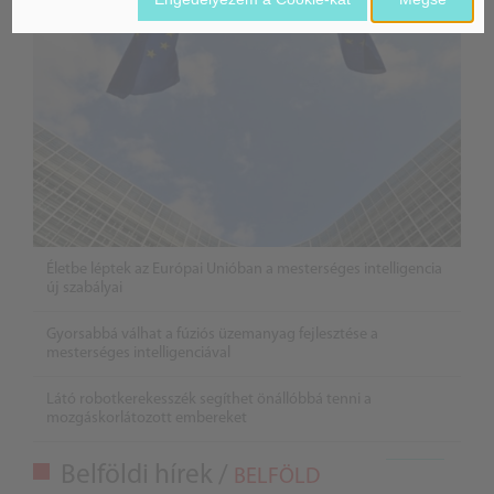
Életbe léptek az Európai Unióban a mesterséges intelligencia
új szabályai
Gyorsabbá válhat a fúziós üzemanyag fejlesztése a
mesterséges intelligenciával
Látó robotkerekesszék segíthet önállóbbá tenni a
mozgáskorlátozott embereket
Belföldi hírek /
BELFÖLD