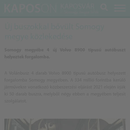
Keresés
Új buszokkal bővült Somogy
megye közlekedése
Somogy megyébe 4 új Volvo 8900 típusú autóbuszt
helyeztek forgalomba.
A Volánbusz 4 darab Volvo 8900 típusú autóbusz helyezett
forgalomba Somogy megyében. A 334 millió forintba kerülő
járművekre vonatkozó közbeszerzési eljárást 2021 elején írják
ki 50 darab buszra, melyből négy ebben a megyében teljesít
szolgálatot.