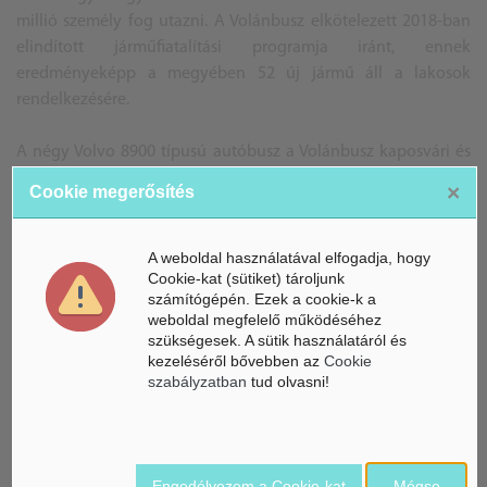
millió személy fog utazni. A Volánbusz elkötelezett 2018-ban
elindított járműfiatalítási programja iránt, ennek
eredményeképp a megyében 52 új jármű áll a lakosok
rendelkezésére.
A négy Volvo 8900 típusú autóbusz a Volánbusz kaposvári és
siófoki telephelyére érkezett.
×
Cookie megerősítés
BG
Forrás: Volánbusz, KaposvárMost
A weboldal használatával elfogadja, hogy
Cookie-kat (sütiket) tároljunk
A képek illusztrációk
számítógépén. Ezek a cookie-k a
weboldal megfelelő működéséhez
szükségesek. A sütik használatáról és
kezeléséről bővebben az
Cookie
ÁSZ hírek /
szabályzatban
tud olvasni!
ÁSZ HÍRPORTÁL
Mesterséges Intelligencia /
NICE
Engedélyezem a Cookie-kat
Mégse