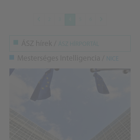
2
3
4
5
6
ÁSZ hírek /
ÁSZ HÍRPORTÁL
Mesterséges Intelligencia /
NICE