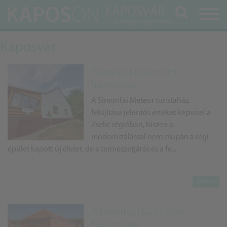
Keresés
Kaposvár
Természet és komfort
harmóniája
A Simonfai Meteor turistaház
felújítása jelentős értéket képvisel a
Zselic régióban, hiszen a
modernizálással nem csupán a régi
épület kapott új életet, de a természetjárás és a fe...
A Dorottya Ház új élete
Kaposváron