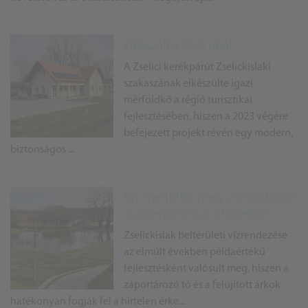
Elkészült a jövő útja!
A Zselici kerékpárút Zselickislaki
szakaszának elkészülte igazi
mérföldkő a régió turisztikai
fejlesztésében, hiszen a 2023 végére
befejezett projekt révén egy modern,
biztonságos ...
Így mentette meg Zselickislakot
a vízrendezés az árvizektől
Zselickislak belterületi vízrendezése
az elmúlt években példaértékű
fejlesztésként valósult meg, hiszen a
záportározó tó és a felújított árkok
hatékonyan fogják fel a hirtelen érke...