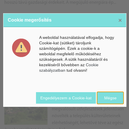
hosszú távú gazdasági érdekeit. A megújuló energiára ép...
×
Cookie megerősítés
Jobb körülmények az
önkormányzati épületben
A weboldal használatával elfogadja, hogy
Szabadi község önkormányzati
Cookie-kat (sütiket) tároljunk
komplex feladatokat ellátó épülete a
számítógépén. Ezek a cookie-k a
település adminisztratív és közösségi
weboldal megfelelő működéséhez
szükségesek. A sütik használatáról és
infrastruktúrájának részét képezi. A
kezeléséről bővebben az
Cookie
felújítás a Magyar Falu Program keretéb...
szabályzatban
tud olvasni!
Nem fogod elhinni az
eredményeket!
Engedélyezem a Cookie-kat
Mégse
Az elmúlt 15 évben Zselickislakon
megvalósult útfejlesztések jelentősen
növelték a település külterületeinek
elérhetőségét, lehetővé téve az egész