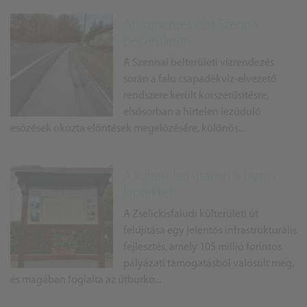
Árvízmentes élet Szenna
belterületén
A Szennai belterületi vízrendezés
során a falu csapadékvíz-elvezető
rendszere került korszerűsítésre,
elsősorban a hirtelen lezúduló
esőzések okozta elöntések megelőzésére, különös...
A külterületi utakon is biztos
léptekkel
A Zselickisfaludi külterületi út
felújítása egy jelentős infrastrukturális
fejlesztés, amely 105 millió forintos
pályázati támogatásból valósult meg,
és magában foglalta az útburko...