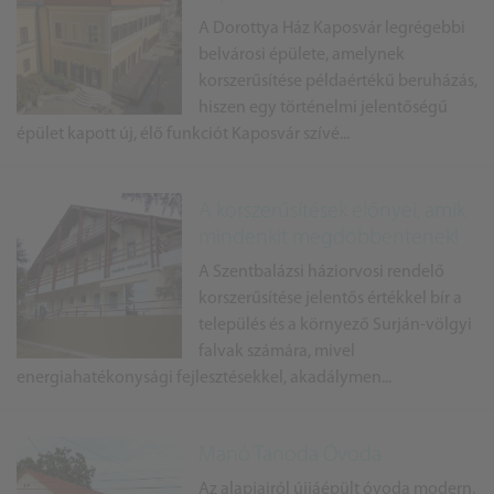
A Dorottya Ház Kaposvár legrégebbi
belvárosi épülete, amelynek
korszerűsítése példaértékű beruházás,
hiszen egy történelmi jelentőségű
épület kapott új, élő funkciót Kaposvár szívé...
A korszerűsítések előnyei, amik
mindenkit megdöbbentenek!
A Szentbalázsi háziorvosi rendelő
korszerűsítése jelentős értékkel bír a
település és a környező Surján-völgyi
falvak számára, mivel
energiahatékonysági fejlesztésekkel, akadálymen...
Manó Tanoda Óvoda
Az alapjairól újjáépült óvoda modern,