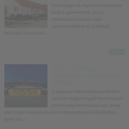
biztonságos és inspiráló környezetet
kínál a gyerekeknek, ahol a
természetes fényben úszó
csoportszobák és az új játékok
fokozzák a kreativitá...
A város új dobogója –
közösség, sport és élmény egy
fedél alatt
A Kaposvár Aréna építése a Modern
Városok Program egyik kiemelt sport-
és közösségi beruházása volt, amely
jelentősen hozzájárul a város infrastrukturális fejlődéséhez,
sport- és r...