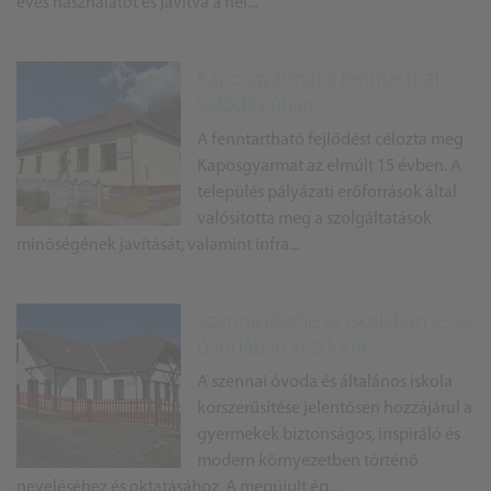
éves használatot és javítva a hel...
Kaposgyarmat a fenntartható
fejlődés útján
A fenntartható fejlődést célozta meg
Kaposgyarmat az elmúlt 15 évben. A
település pályázati erőforrások által
valósította meg a szolgáltatások
minőségének javítását, valamint infra...
Szenna jövője az iskolában és az
óvodában kezdődik
A szennai óvoda és általános iskola
korszerűsítése jelentősen hozzájárul a
gyermekek biztonságos, inspiráló és
modern környezetben történő
neveléséhez és oktatásához. A megújult ép...