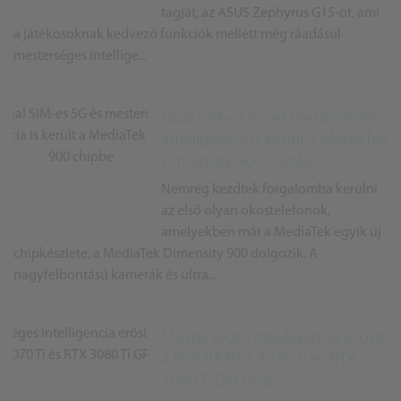
tagját, az ASUS Zephyrus G15-öt, ami
a játékosoknak kedvező funkciók mellett még ráadásul
mesterséges intellige...
Dual SIM-es 5G és mesterséges
intelligencia is került a MediaTek
Dimensity 900 chipbe
Nemrég kezdtek forgalomba kerülni
az első olyan okostelefonok,
amelyekben már a MediaTek egyik új
chipkészlete, a MediaTek Dimensity 900 dolgozik. A
nagyfelbontású kamerák és ultra...
Mesterséges intelligencia erősíti
a NVIDIA RTX 3070 Ti és RTX
3080 Ti GPU-kat