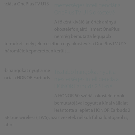
mesterséges intelligenciát a
OnePlus TV U1S okostévé
A főként kiváló ár-érték arányú
okostelefonjairól ismert OnePlus
nemrég bemutatta legújabb
termékét, mely jelen esetben egy okostévé: a OnePlus TV U1S
háromféle képméretben került ...
Tisztább hangokat nyújt a
mesterséges intelligencia a
HONOR Earbuds 2 SE-nél
A HONOR 50-szériás okostelefonok
bemutatójával együtt a kínai vállalat
lerántotta a leplet a HONOR Earbuds 2
SE true wireless (TWS), azaz vezeték nélküli fülhallgatójáról is,
ahol ...