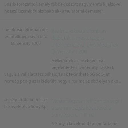
Spark-sorozatból, amely többek között nagyméretű kijelzővel,
hosszú üzemidőt biztosító akkumulátorral és mester...
Realme-okostelefonban
debütált a mesterséges
intelligenciával bíró MediaTek
Dimensity 1200
A MediaTek az év elején már
bejelentette a Dimensity 1200-at,
vagyis a vállalat zászlóshajójának tekinthető 5G SoC-ját,
nemrég pedig az is kiderült, hogy a realme az első olyan oko...
Mesterséges intelligencia segíti
a szemmozgás követését a
Sony Xperia 1 III-nál
A Sony a közelmúltban mutatta be