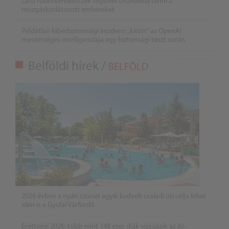
Látó robotkerekesszék segíthet önállóbbá tenni a
mozgáskorlátozott embereket
Példátlan kiberbiztonsági incidens: „kitört” az OpenAI
mesterséges intelligenciája egy biztonsági teszt során
Belföldi hírek /
BELFÖLD
2026 évben a nyári szünet egyik kedvelt családi úti célja lehet
idén is a Gyulai Várfürdő
Érettségi 2026: több mint 148 ezer diák vizsgázik az AI-