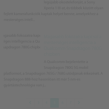
legújabb okostelefonját, a Sony
Xperia 1 III-at, és többek között olyan
fejlett kamerafunkciók kaptak helyet benne, amelyekhez a
mesterséges intell...
Magasabb fokozatra kapcsol a
mesterséges intelligencia a
Qualcomm Snapdragon 780G
chipben
A Qualcomm bejelentette a
Snapdragon 780G 5G mobil
platformot, a Snapdragon 765G / 768G utódjának érkezését. A
Snapdragon 888-hoz hasonlóan itt már 5 nm-es
gyártástechnológia van j...
3
4
5
6
7