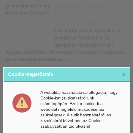
Mesterséges intelligencia
hangasszisztens az új
RedmiBook laptopokban
A Xiaomi Kínában mutatta be az új
RedmiBook Pro 15 és Pro 14
laptopokat, amelyekben már a
legújabb AMD Ryzen 5000 sorozatú processzorok dolgoznak,
de a mesterséges intelligencia is...
×
Cookie megerősítés
Mesterséges intelligencia erősíti
a Xiaomi Mi TV 4A Horizon
A weboldal használatával elfogadja, hogy
Edition okostévét
Cookie-kat (sütiket) tároljunk
számítógépén. Ezek a cookie-k a
A Xiaomi június elsején mutatta be az
weboldal megfelelő működéséhez
okostévé-széria legújabb tagját
szükségesek. A sütik használatáról és
Indiában, a 40 hüvelykes képmérettel
kezeléséről bővebben az
Cookie
bíró Mi TV 4A Horizon Edition-t, ami elegáns megjelenéssel,
szabályzatban
tud olvasni!
kiváló képess...