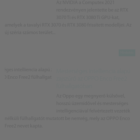
Az NVIDIA a Computex 2021
rendezvényen jelentette be az RTX
3070 Ti és RTX 3080 Ti GPU-kat,
amelyek a tavalyi RTX 3070 és RTX 3080 frissített modelljei. Az
új széria számos terület...
Mesterséges intelliencia alapú
zajszűrő az OPPO Enco Free2
fülhallgatóban
Az Oppo egy megnyerő külsővel,
hosszú üzemidővel és mesterséges
intelligenciával felvértezett vezeték
nélküli fülhallgatót mutatott be nemrég, mely az OPPO Enco
Free2 nevet kapta.