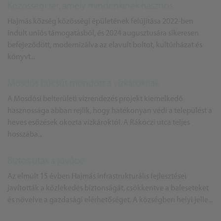
Közösségi tér, amely mindenkinek hasznos
Hajmás község közösségi épületének felújítása 2022-ben
indult uniós támogatásból, és 2024 augusztusára sikeresen
befejeződött, modernizálva az elavult boltot, kultúrházat és
könyvt...
Mosdós búcsút mondott a vízkároknak
A Mosdósi belterületi vízrendezés projekt kiemelkedő
hasznossága abban rejlik, hogy hatékonyan védi a települést a
heves esőzések okozta vízkároktól. A Rákóczi utca teljes
hosszába...
Biztos utak a jövőbe
Az elmúlt 15 évben Hajmás infrastrukturális fejlesztései
javították a közlekedés biztonságát, csökkentve a baleseteket
és növelve a gazdasági elérhetőséget. A községben helyi jelle...