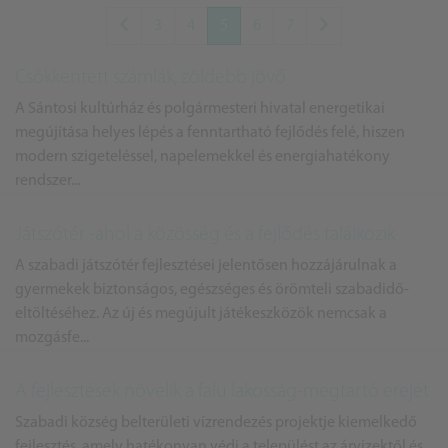
3
4
5
6
7
Csökkentett számlák, zöldebb jövő
A Sántosi kultúrház és polgármesteri hivatal energetikai
megújítása helyes lépés a fenntartható fejlődés felé, hiszen
modern szigeteléssel, napelemekkel és energiahatékony
rendszer...
Játszótér -ahol a közösség és a fejlődés találkozik
A szabadi játszótér fejlesztései jelentősen hozzájárulnak a
gyermekek biztonságos, egészséges és örömteli szabadidő-
eltöltéséhez. Az új és megújult játékeszközök nemcsak a
mozgásfe...
A fejlesztések növelik a falu lakosság-megtartó erejét
Szabadi község belterületi vízrendezés projektje kiemelkedő
fejlesztés, amely hatékonyan védi a települést az árvizektől és