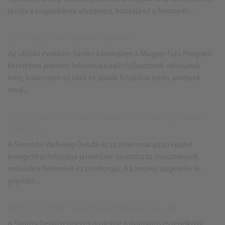
javítja a csapadékvíz-elvezetést, hozzájárul a fenntarth...
Biztonság és kényelem Sántoson:
Az utóbbi években Sántos községben a Magyar Falu Program
keretében jelentős infrastrukturális fejlesztések valósultak
meg, különösen az utak és járdák felújítása terén, amelyek
mod...
Energiahatékony fejlesztések a jövő szolgálatában
Simonfán
A Simonfai Vadvirág Óvoda és az önkormányzati épület
energetikai felújítása jelentősen javította az intézmények
működési feltételeit és komfortját. A korszerű szigetelés és
gépésze...
Sántos fenntartható győzelme a belvíz ellen
A Sántosi belvízrendezés projektje folyamatos és rendkívül