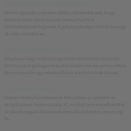
Gazdaságosság a jó működés alapja
Hajmás igazodik a modern időkhöz törekedve arra, hogy
közfunkciókat ellátó épületei fenntarthatók és
működőképesek legyenek. A pályázatok útján érkező mintegy
26 millió forintból m...
Minden út Nagyberkibe vezet
Nagyberki nagy erőket mozgósított a településen levő utak
felújítására. A gyalogos és biciklis közlekedés kényelmesebb és
biztonságosabb így, mint korábban. A közeli falvak lakosai...
Hajmás halad a korral
Hajmás község fejlesztéseinek fókuszában az épületek és
szolgáltatások modernizálása áll, melyből nem maradhatott ki
az idősek nappali ellátásának teret adó intézmény sem és egy
fa...