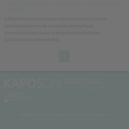
Nem hiszed el, hogy mire költötték a pályázati pénzt
Bőszénfán!
A Bőszénfai önkormányzat eszközfejlesztései jelentős
előrelépést jelentenek a település fenntartható
üzemeltetésében, hiszen a belterületi közterületek
karbantartására beszerzett g...
3
4
5
6
7
Kapcsolatfelvétel
Adatvédelmi nyilatkozat
Impresszum
MCOnet 2001-2026. - Minden jog fentartva!