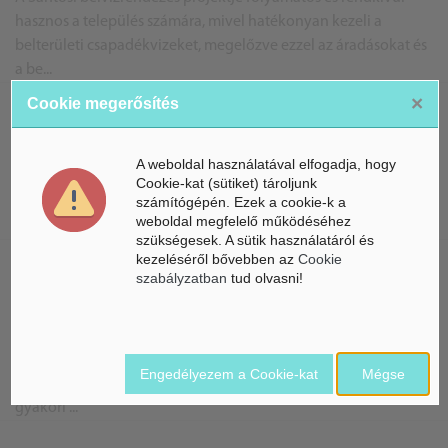
hasznos a település számára, mivel hatékonyan kezeli a
belterületi csapadékvizeket, megelőzve ezzel az áradásokat és
a be...
×
Cookie megerősítés
Kis bolt - nagy lehetőségek
Patca önkormányzati ingatlanjának átalakítása sikertörténet,
A weboldal használatával elfogadja, hogy
amely innovatív módon ötvözi a gyakorlati hasznosságot a
Cookie-kat (sütiket) tároljunk
számítógépén. Ezek a cookie-k a
társadalmi összefogással. Ez a multifunkcionális tér nem
weboldal megfelelő működéséhez
csupá...
szükségesek. A sütik használatáról és
kezeléséről bővebben az
Cookie
szabályzatban
tud olvasni!
Hoppá! Megoldódott a belvíz okozta probléma
Zselickisfaludon
A Zselickisfaludi belvízrendezési projekt kiemelkedő
fontosságú a település számára, mivel hatékonyan védi a
Engedélyezem a Cookie-kat
Mégse
családi házakat, közintézményeket és a helyi infrastruktúrát a
gyakori ...