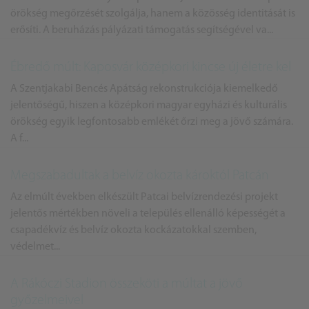
örökség megőrzését szolgálja, hanem a közösség identitását is
erősíti. A beruházás pályázati támogatás segítségével va...
Ébredő múlt: Kaposvár középkori kincse új életre kel
A Szentjakabi Bencés Apátság rekonstrukciója kiemelkedő
jelentőségű, hiszen a középkori magyar egyházi és kulturális
örökség egyik legfontosabb emlékét őrzi meg a jövő számára.
A f...
Megszabadultak a belvíz okozta károktól Patcán
Az elmúlt években elkészült Patcai belvízrendezési projekt
jelentős mértékben növeli a település ellenálló képességét a
csapadékvíz és belvíz okozta kockázatokkal szemben,
védelmet...
A Rákóczi Stadion összeköti a múltat a jövő
győzelmeivel