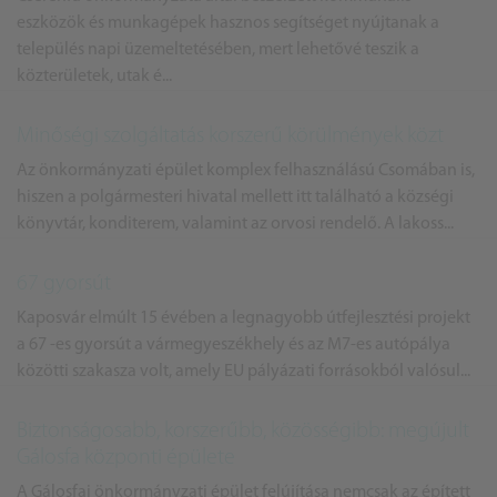
eszközök és munkagépek hasznos segítséget nyújtanak a
település napi üzemeltetésében, mert lehetővé teszik a
közterületek, utak é...
Minőségi szolgáltatás korszerű körülmények közt
Az önkormányzati épület komplex felhasználású Csomában is,
hiszen a polgármesteri hivatal mellett itt található a községi
könyvtár, konditerem, valamint az orvosi rendelő. A lakoss...
67 gyorsút
Kaposvár elmúlt 15 évében a legnagyobb útfejlesztési projekt
a 67 -es gyorsút a vármegyeszékhely és az M7-es autópálya
közötti szakasza volt, amely EU pályázati forrásokból valósul...
Biztonságosabb, korszerűbb, közösségibb: megújult
Gálosfa központi épülete
A Gálosfai önkormányzati épület felújítása nemcsak az épített