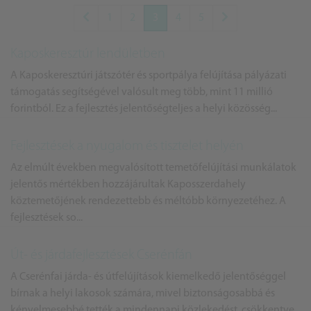
1
2
3
4
5
Kaposkeresztúr lendületben
A Kaposkeresztúri játszótér és sportpálya felújítása pályázati
támogatás segítségével valósult meg több, mint 11 millió
forintból. Ez a fejlesztés jelentőségteljes a helyi közösség...
Fejlesztések a nyugalom és tisztelet helyén
Az elmúlt években megvalósított temetőfelújítási munkálatok
jelentős mértékben hozzájárultak Kaposszerdahely
köztemetőjének rendezettebb és méltóbb környezetéhez. A
fejlesztések so...
Út- és járdafejlesztések Cserénfán
A Cserénfai járda- és útfelújítások kiemelkedő jelentőséggel
bírnak a helyi lakosok számára, mivel biztonságosabbá és
kényelmesebbé tették a mindennapi közlekedést, csökkentve