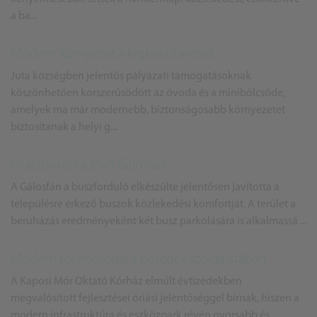
a ba...
Modern környezet a legkisebbeknek
Juta községben jelentős pályázati támogatásoknak
köszönhetően korszerűsödött az óvoda és a minibölcsőde,
amelyek ma már modernebb, biztonságosabb környezetet
biztosítanak a helyi g...
Új alapokon a jövő Gálosfán
A Gálosfán a buszforduló elkészülte jelentősen javította a
településre érkező buszok közlekedési komfortját. A terület a
beruházás eredményeként két busz parkolására is alkalmassá ...
Modern technológia a betegek szolgálatában
A Kaposi Mór Oktató Kórház elmúlt évtizedekben
megvalósított fejlesztései óriási jelentőséggel bírnak, hiszen a
modern infrastruktúra és eszközpark révén gyorsabb és