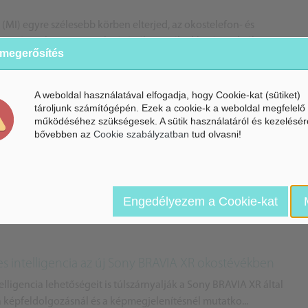
(MI) egyre szélesebb körben elterjed, az okostelefon- és
osítani, hogy az MI-t beépítsék termékeikbe és szolgált...
 megerősítés
A weboldal használatával elfogadja, hogy Cookie-kat (sütiket)
tároljunk számítógépén. Ezek a cookie-k a weboldal megfelelő
működéséhez szükségesek. A sütik használatáról és kezelésér
bővebben az
Cookie szabályzatban
tud olvasni!
abályozza a töltést a OnePlus 10T-ben
ja! Augusztus 3-án a vállalat leleplezte a OnePlus 10T-t,
pdragon-processzor, modern hűtési technológia, valamint...
Engedélyezem a Cookie-kat
es intelligencia az új Sony BRAVIA XR okostévékben
ligencia lehetőségeit is túlszárnyalják a Sony BRAVIA XR által
a képfeldolgozásnál és a képmegjelenítésnél mutatko...