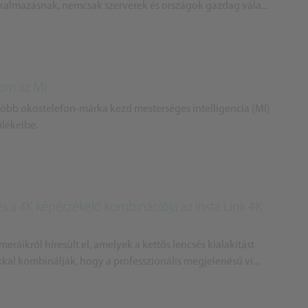
lkalmazásnak, nemcsak szerverek és országok gazdag vála...
nem az MI
több okostelefon-márka kezd mesterséges intelligencia (MI)
ülékeibe.
és a 4K képérzékelő kombinációja az Insta Link 4K
ráikról híresült el, amelyek a kettős lencsés kialakítást
kal kombinálják, hogy a professzionális megjelenésű vi...