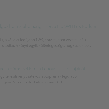
lgozik a tisztább hangzásért a HUAWEI FreeBuds 5i-
, a vállalat legújabb TWS, azaz teljesen vezeték nélküli
 4i utódját. A kütyü egyik különlegessége, hogy az embe...
yel a hőmérsékletre a Lenovo új laptopjainál
gy teljesítményű játékos laptopjainak legújabb
 Legion 7i és 7 hordozható erőműveket.