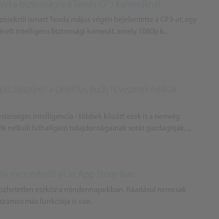
gyel a biztonságra a Tenda CP3 kameráknál
zésekről ismert Tenda május végén bejelentette a CP3-at, egy
érelt intelligens biztonsági kamerát, amely 1080p k...
apú zajszűrés a OnePlus Buds N vezeték nélküli
sterséges intelligencia - többek között ezek is a nemrég
nélküli fülhallgató tulajdonságainak sorát gazdagítják, ...
mely nem érhető el az App Store-ban
lözhetetlen eszköz a mindennapokban. Ráadásul nemcsak
 számos más funkciója is van.