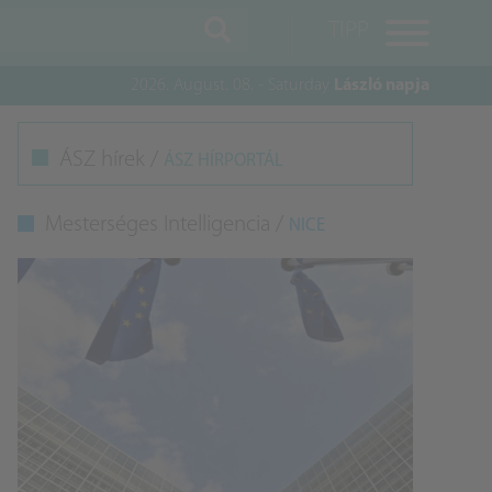
TIPP
2026. August. 08. - Saturday
László napja
M
ÁSZ hírek /
ÁSZ HÍRPORTÁL
K
Mesterséges Intelligencia /
NICE
A