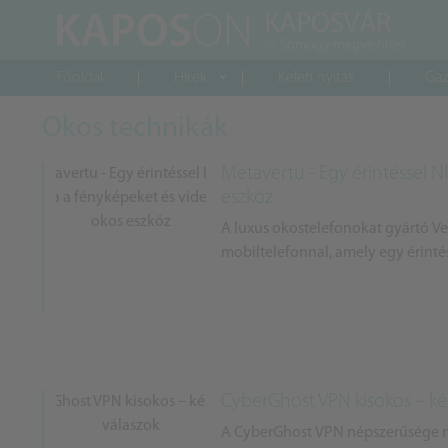
Főoldal
Hírek
Keleti nyitás
Gaz
Okos technikák
Metavertu - Egy érintéssel N
eszköz
A luxus okostelefonokat gyártó Ver
mobiltelefonnal, amely egy érintés
CyberGhost VPN kisokos – ké
A CyberGhost VPN népszerűsége ne