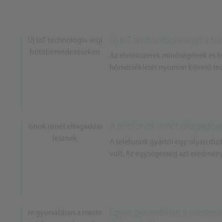
Új IoT technológia segít a 
Az élelmiszerek minőségének és bi
hőmérsékletét nyomon követő tech
A telefonok ismét elragadóan
A telefonok gyártói egy olyan di
volt. Az egységesség azt eredmény
Egyre gyorsabban a mesterség