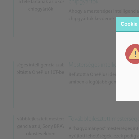
chipgyártók
Ahogy a mesterséges intelligencia 
chipgyártók kezdenek arra összpont
Cookie
Mesterséges intelligencia sz
Befutott a OnePlus idei zászlóshajó
amiben a legújabb generációs Sna
Továbbfejlesztett mesterség
A "hagyományos" mesterséges intel
nyújtott lehetőségek, ezek pedig 