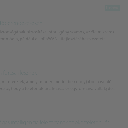
hűtőberendezéseken
ztonságának biztosítása iránti igény számos, az élelmiszerek
nológia, például a LoRaWAN kifejlesztéséhez vezetett.
 furcsák lesznek
zájnt terveztek, amely minden modellben nagyjából hasonló
ezte, hogy a telefonok unalmassá és egyformává váltak; de...
es intelligencia felé tartanak az okostelefon- és