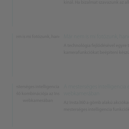
kínál. Ha bizalmat szavazunk az a
Már nem is mi fotózunk, ha
A technológia fejlődésével egyre 
kamerafunkciókat beépíteni kész
A mesterséges intelligencia 
webkamerában
Az Insta360 a gömb alakú akciókame
mesterséges intelligencia funkciók