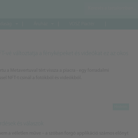
daság
Áruház
VOSZ Piactér
FT-vé változtatja a fényképeket és videókat ez az okos
tu a Metavertuval tért vissza a piacra - egy forradalmi
sel NFT-t csinál a fotókból és videókból.
rdések és válaszok
m a véletlen műve – a szóban forgó applikáció számos előnyt