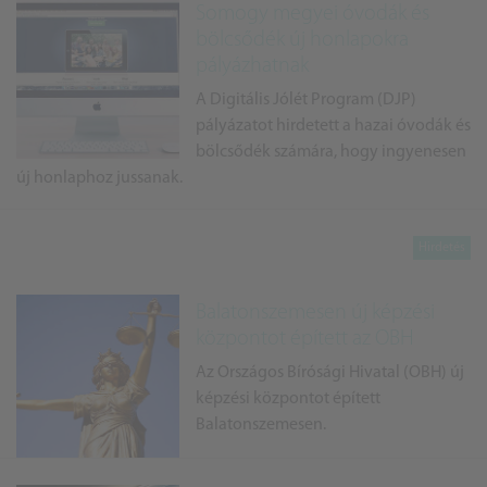
Somogy megyei óvodák és
bölcsődék új honlapokra
pályázhatnak
A Digitális Jólét Program (DJP)
pályázatot hirdetett a hazai óvodák és
bölcsődék számára, hogy ingyenesen
új honlaphoz jussanak.
Balatonszemesen új képzési
központot épített az OBH
Az Országos Bírósági Hivatal (OBH) új
képzési központot épített
Balatonszemesen.