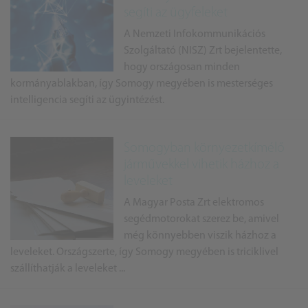
segíti az ügyfeleket
A Nemzeti Infokommunikációs
Szolgáltató (NISZ) Zrt bejelentette,
hogy országosan minden
kormányablakban, így Somogy megyében is mesterséges
intelligencia segíti az ügyintézést.
Somogyban környezetkímélő
járművekkel vihetik házhoz a
leveleket
A Magyar Posta Zrt elektromos
segédmotorokat szerez be, amivel
még könnyebben viszik házhoz a
leveleket. Országszerte, így Somogy megyében is triciklivel
szállíthatják a leveleket ...