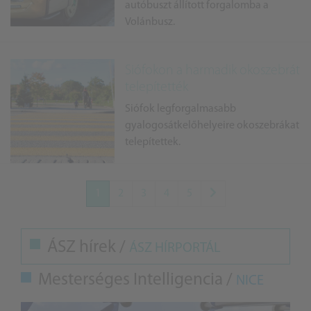
autóbuszt állított forgalomba a
Volánbusz.
Siófokon a harmadik okoszebrát
telepítették
Siófok legforgalmasabb
gyalogosátkelőhelyeire okoszebrákat
telepítettek.
1
2
3
4
5
ÁSZ hírek /
ÁSZ HÍRPORTÁL
Mesterséges Intelligencia /
NICE