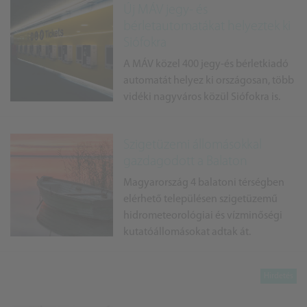
Új MÁV jegy- és
bérletautomatákat helyeztek ki
Siófokra
A MÁV közel 400 jegy-és bérletkiadó
automatát helyez ki országosan, több
vidéki nagyváros közül Siófokra is.
Szigetüzemi állomásokkal
gazdagodott a Balaton
Magyarország 4 balatoni térségben
elérhető településen szigetüzemű
hidrometeorológiai és vízminőségi
kutatóállomásokat adtak át.