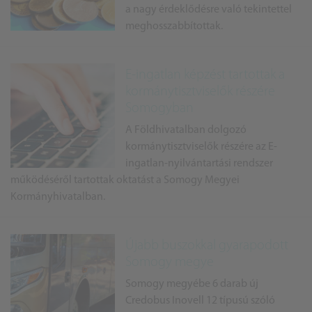
a nagy érdeklődésre való tekintettel
meghosszabbítottak.
E-ingatlan képzést tartottak a
kormánytisztviselők részére
Somogyban
A Földhivatalban dolgozó
kormánytisztviselők részére az E-
ingatlan-nyilvántartási rendszer
működéséről tartottak oktatást a Somogy Megyei
Kormányhivatalban.
Újabb buszokkal gyarapodott
Somogy megye
Somogy megyébe 6 darab új
Credobus Inovell 12 típusú szóló