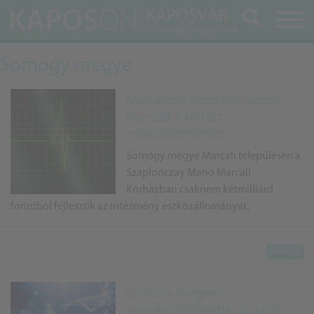
Keresés
Somogy megye
Marcaliban több milliárdból
fejlesztik a kórház
eszközállományát
Somogy megye Marcali településén a
Szaplonczay Manó Marcali
Kórházban csaknem kétmilliárd
forintból fejlesztik az intézmény eszközállományát.
Somogy megyei
kormányablakokban is az MI