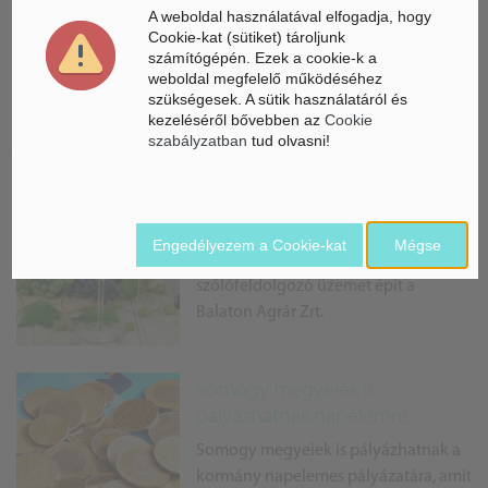
A weboldal használatával elfogadja, hogy
állomásépületeket adtak át. A
Cookie-kat (sütiket) tároljunk
Nagybereket bejáró kisvasút
számítógépén. Ezek a cookie-k a
fejlesztéseként felújították a
weboldal megfelelő működéséhez
balatonfenyvesi végállomás épületét, valamint Imremajornál
szükségesek. A sütik használatáról és
kezeléséről bővebben az
Cookie
és Csisztafü...
szabályzatban
tud olvasni!
Ordacsehiben szőlőfeldolgozó
üzemet létesítenek
Engedélyezem a Cookie-kat
Mégse
A Somogy-megyei Ordacsehiben
szőlőfeldolgozó üzemet épít a
Balaton Agrár Zrt.
Somogy megyeiek is
pályázhatnak napelemre
Somogy megyeiek is pályázhatnak a
kormány napelemes pályázatára, amit