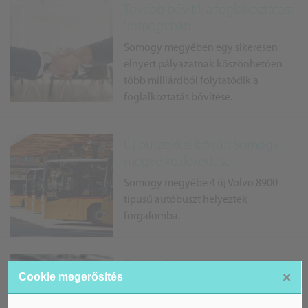
Tovább bővítik a foglalkoztatást
Somogyban
Somogy megyében egy sikeresen
elnyert pályázatnak köszönhetően
több milliárdból folytatódik a
foglalkoztatás bővítése.
Új buszokkal bővült Somogy
megye közlekedése
Somogy megyébe 4 új Volvo 8900
típusú autóbuszt helyeztek
forgalomba.
Továbbfejlesztették a
×
Cookie megerősítés
balatonfenyvesi kisvasutat
Somogy megyében új