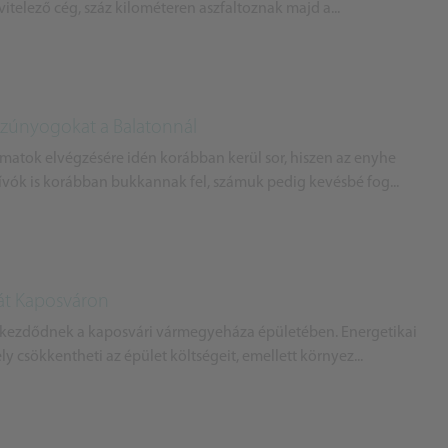
vitelező cég, száz kilométeren aszfaltoznak majd a...
a szúnyogokat a Balatonnál
matok elvégzésére idén korábban kerül sor, hiszen az enyhe
ívók is korábban bukkannak fel, számuk pedig kevésbé fog...
át Kaposváron
 kezdődnek a kaposvári vármegyeháza épületében. Energetikai
y csökkentheti az épület költségeit, emellett környez...