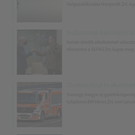
Halgazdálkodási Nonprofit Zrt. ág
Kiválasztották Kaposváron az
Immár ötödik alkalommal választo
elismerést a SEFAG Zrt. kapta meg.
Tűzoltóautókat és alkatrész
Somogy megye új gyártóközpontjá
tulajdonú BM Heros Zrt. vert tanyát