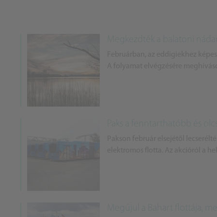
Megkezdték a balatoni nádar
Februárban, az eddigiekhez képest
A folyamat elvégzésére meghívásos
Paks a fenntarthatóbb és ol
Pakson február elsejétől lecserélt
elektromos flotta. Az akcióról a he
Megújul a Bahart flottája, m