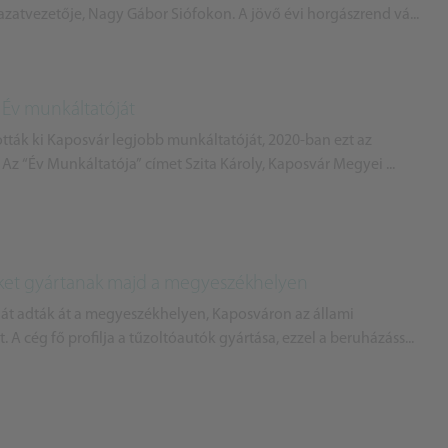
azatvezetője, Nagy Gábor Siófokon. A jövő évi horgászrend vá...
 Év munkáltatóját
tták ki Kaposvár legjobb munkáltatóját, 2020-ban ezt az
 Az “Év Munkáltatója” címet Szita Károly, Kaposvár Megyei ...
eket gyártanak majd a megyeszékhelyen
t adták át a megyeszékhelyen, Kaposváron az állami
. A cég fő profilja a tűzoltóautók gyártása, ezzel a beruházáss...