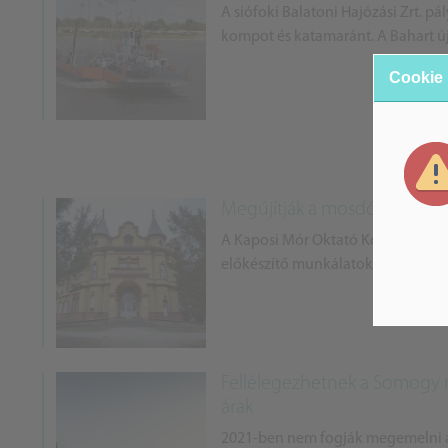
A siófoki Balatoni Hajózási Zrt. pá
kompot és katamaránt. A Bahart új r
Cookie
Megújítják a mosdósi oktató
A Kaposi Mór Oktató Kórház mosdósi 
előkészítő munkálatokhoz fognak 
Fellélegezhetnek a Somogy 
árak
2021-ben nem fogják megemelni a b